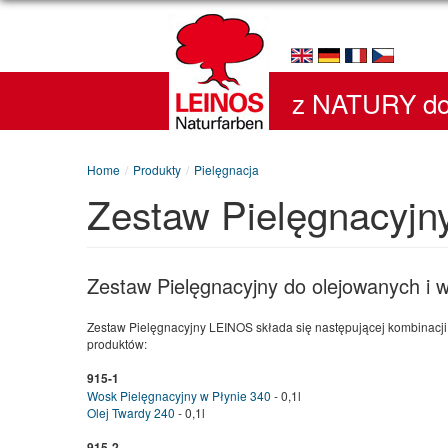
z NATURY do
Home
/
Produkty
/
Pielęgnacja
Zestaw Pielęgnacyjn
Zestaw Pielęgnacyjny do olejowanych i
Zestaw Pielęgnacyjny LEINOS składa się następującej kombinacji
produktów:
915-1
Wosk Pielęgnacyjny w Płynie 340
- 0,1l
Olej Twardy 240
- 0,1l
915-2