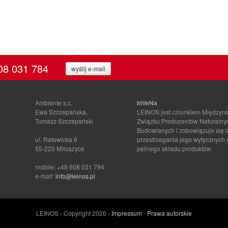
08 031 784
wyślij e-mail
Ambiente s.c.
InVeNa
Ewa Szczepańska,
LEINOS jest członkiem Między
Tomasz Szczepański
Związku Producentów Naturalny
Budowlanych i zobowiązuje się 
ul. Ratowicka 6
przestrzegania jego wytycznych
55-220 Miłoszyce
pełnego składu produktów.
mobile: +48 608 031 784
e-mail:
info@leinos.pl
LEINOS - Copyright 2020 -
Impressum
-
Prawa autorskie