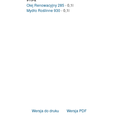
Olej Renowacyjny 285
- 0,1l
Mydło Roślinne 930
- 0,1l
Wersja do druku
Wersja PDF