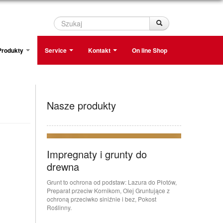
Szukaj
Szukaj
Produkty
Service
Kontakt
On line Shop
Nasze produkty
Impregnaty i grunty do
drewna
Grunt to ochrona od podstaw: Lazura do Płotów,
Preparat przeciw Kornikom, Olej Gruntujące z
ochroną przeciwko siniźnie i bez, Pokost
Roślinny.