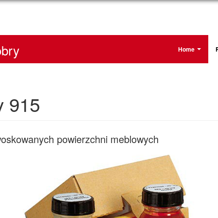
bry
Home
y 915
 woskowanych powierzchni meblowych