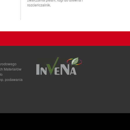
rozcieńczalnik.
narodowego
ch Materiałów
do
 np. podawania