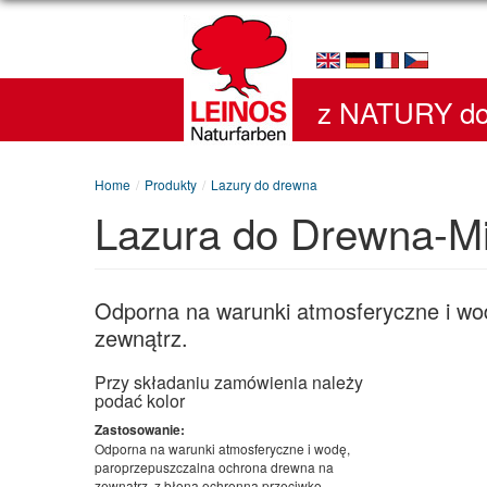
z NATURY do
Home
/
Produkty
/
Lazury do drewna
Lazura do Drewna-Mi
Odporna na warunki atmosferyczne i wo
zewnątrz.
Przy składaniu zamówienia należy
podać kolor
Zastosowanie:
Odporna na warunki atmosferyczne i wodę,
paroprzepuszczalna ochrona drewna na
zewnątrz, z błoną ochronną przeciwko