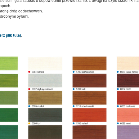
sie schnięcia zadbać o odpowiednie przewietrzanie. Z uwagi na użyte składniki na
zapach.
hronę dróg oddechowych.
 drobnymi pyłami.
z plik tutaj
.