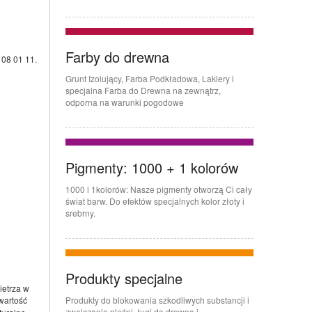
Farby do drewna
 08 01 11.
Grunt Izolujący, Farba Podkładowa, Lakiery i
specjalna Farba do Drewna na zewnątrz,
odporna na warunki pogodowe
Pigmenty: 1000 + 1 kolorów
1000 i 1kolorów: Nasze pigmenty otworzą Ci cały
świat barw. Do efektów specjalnych kolor złoty i
srebrny.
Produkty specjalne
ietrza w
wartość
Produkty do blokowania szkodliwych substancji i
zwalczania pleśni, ługi do drewna i