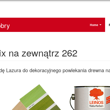
bry
Home
x na zewnątrz 262
dę Lazura do dekoracyjnego powlekania drewna n