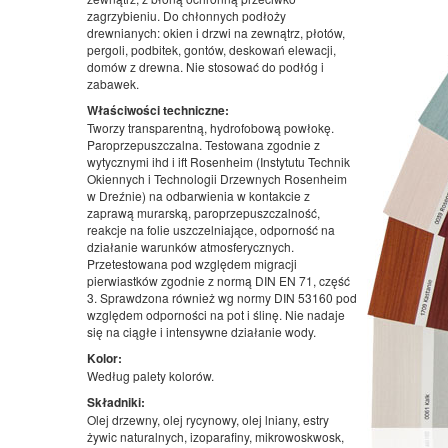
zagrzybieniu. Do chłonnych podłoży
drewnianych: okien i drzwi na zewnątrz, płotów,
pergoli, podbitek, gontów, deskowań elewacji,
domów z drewna. Nie stosować do podłóg i
zabawek.
Właściwości techniczne:
Tworzy transparentną, hydrofobową powłokę.
Paroprzepuszczalna. Testowana zgodnie z
wytycznymi ihd i ift Rosenheim (Instytutu Technik
Okiennych i Technologii Drzewnych Rosenheim
w Dreźnie) na odbarwienia w kontakcie z
zaprawą murarską, paroprzepuszczalność,
reakcje na folie uszczelniające, odporność na
działanie warunków atmosferycznych.
Przetestowana pod względem migracji
pierwiastków zgodnie z normą DIN EN 71, część
3. Sprawdzona również wg normy DIN 53160 pod
względem odporności na pot i ślinę. Nie nadaje
się na ciągłe i intensywne działanie wody.
Kolor:
Według palety kolorów.
Składniki:
Olej drzewny, olej rycynowy, olej lniany, estry
żywic naturalnych, izoparafiny, mikrowoskwosk,