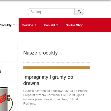
Szukaj
Szukaj
Produkty
Service
Kontakt
On line Shop
Nasze produkty
a
Impregnaty i grunty do
drewna
Grunt to ochrona od podstaw: Lazura do Płotów,
Preparat przeciw Kornikom, Olej Gruntujące z
ochroną przeciwko siniźnie i bez, Pokost
Roślinny.