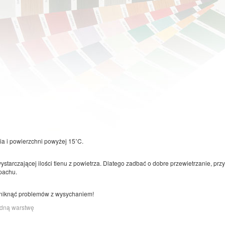
a i powierzchni powyżej 15˚C.
tarczającej ilości tlenu z powietrza. Dlatego zadbać o dobre przewietrzanie, prz
pachu.
uniknąć problemów z wysychaniem!
edną warstwę