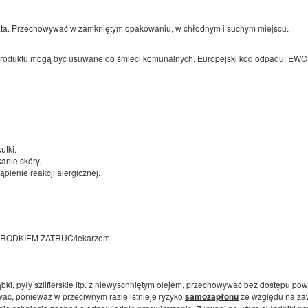
 lata. Przechowywać w zamkniętym opakowaniu, w chłodnym i suchym miejscu.
 produktu mogą być usuwane do śmieci komunalnych. Europejski kod odpadu: EWC
utki.
anie skóry.
ienie reakcji alergicznej.
OŚRODKIEM ZATRUĆ/lekarzem.
i, pyły szlifierskie itp. z niewyschniętym olejem, przechowywać bez dostępu pow
ać, ponieważ w przeciwnym razie istnieje ryzyko
samozapłonu
ze względu na za