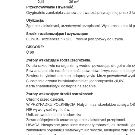
2
2,4l
36 m
Przechowywanie i trwałość:
Oryginalnie zamknięta zachowuje trwałość przynajmniej przez 2
Utylizacja:
Zgodnie z lokalnymi, urzędowymi przepisami. Wysuszone resztki
Środki rozcieńczające i czyszczące:
LEINOS Rozcieńczalnik 200. Produkt jest gotowy do użycia.
GISCODE:
Ö 60+
Zwroty wskazujące rodzaj zagrożenia:
Działa szkodliwie na organizmy wodne, powodując długotrwałe sk
Powtarzające się narażenie może powodować wysuszanie lub pęk
Zawiera butylokarbaminian jodopropynylu. Może powodować wystąp
Substancja czynna butylokarbaminian jodopropynylu <0,6%.
Karta charakterystyki dostępna na żądanie.
Zwroty wskazujące środki ostrożności:
Chronić przed dziećmi.
W PRZYPADKU POŁKNIĘCIA: Natychmiast skontaktować się z 
NIE wywoływać wymiotów.
Unikać uwolnienia do środowiska.
Zawartość/pojemnik usuwać zgodnie z lokalnymi przepisami.
UWAGA: Nasączone produktem materiały robocze, jak: szmatki, gąbk
zamkniętym pojemniku metalowym lub wodzie, następnie zutylizow