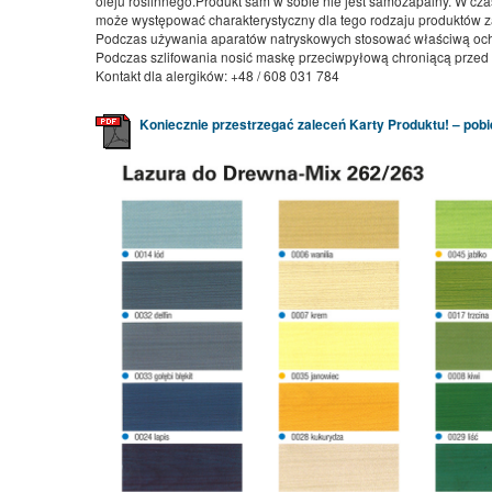
oleju roślinnego.Produkt sam w sobie nie jest samozapalny. W cza
może występować charakterystyczny dla tego rodzaju produktów 
Podczas używania aparatów natryskowych stosować właściwą oc
Podczas szlifowania nosić maskę przeciwpyłową chroniącą przed
Kontakt dla alergików: +48 / 608 031 784
Koniecznie przestrzegać zaleceń Karty Produktu! – pobier