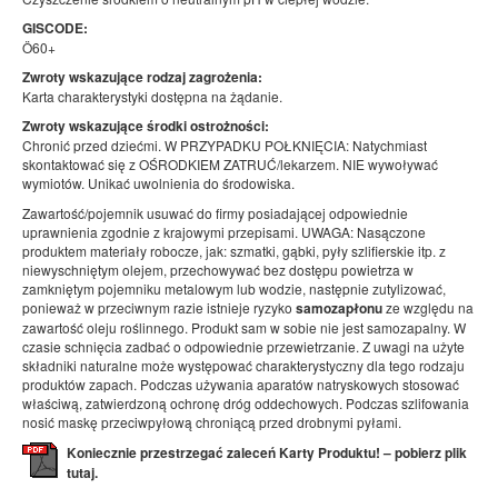
GISCODE:
Ö60+
Zwroty wskazujące rodzaj zagrożenia:
Karta charakterystyki dostępna na żądanie.
Zwroty wskazujące środki ostrożności:
Chronić przed dziećmi. W PRZYPADKU POŁKNIĘCIA: Natychmiast
skontaktować się z OŚRODKIEM ZATRUĆ/lekarzem. NIE wywoływać
wymiotów. Unikać uwolnienia do środowiska.
Zawartość/pojemnik usuwać do firmy posiadającej odpowiednie
uprawnienia zgodnie z krajowymi przepisami. UWAGA: Nasączone
produktem materiały robocze, jak: szmatki, gąbki, pyły szlifierskie itp. z
niewyschniętym olejem, przechowywać bez dostępu powietrza w
zamkniętym pojemniku metalowym lub wodzie, następnie zutylizować,
ponieważ w przeciwnym razie istnieje ryzyko
samozapłonu
ze względu na
zawartość oleju roślinnego. Produkt sam w sobie nie jest samozapalny. W
czasie schnięcia zadbać o odpowiednie przewietrzanie. Z uwagi na użyte
składniki naturalne może występować charakterystyczny dla tego rodzaju
produktów zapach. Podczas używania aparatów natryskowych stosować
właściwą, zatwierdzoną ochronę dróg oddechowych. Podczas szlifowania
nosić maskę przeciwpyłową chroniącą przed drobnymi pyłami.
Koniecznie przestrzegać zaleceń Karty Produktu! – pobierz plik
tutaj.