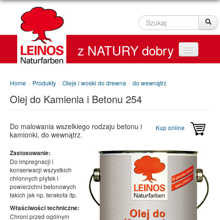
Szukaj
Sz
z NATURY dobry
Home
Home
/
Produkty
/
Oleje i woski do drewna
/
do wewnątrz
Olej do Kamienia i Betonu 254
Produkty
Service
Do malowania wszelkiego rodzaju betonu i
Kup online
kamionki, do wewnątrz.
Kontakt
Zastosowanie:
Do impregnacji i
On line Shop
konserwacji wszystkich
chłonnych płytek i
powierzchni betonowych
takich jak np. terakota itp.
Właściwości techniczne:
Chroni przed ogólnym