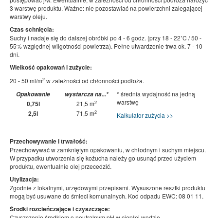
3 warstwę produktu. Ważne: nie pozostawiać na powierzchni zalegającej
warstwy oleju.
Czas schnięcia:
Suchy i nadaje się do dalszej obróbki po 4 - 6 godz. (przy 18 - 22˚C / 50 -
55% względnej wilgotności powietrza). Pełne utwardzenie trwa ok. 7 - 10
dni.
Wielkość opakowań i zużycie:
2
20 - 50 ml/m
w zależności od chłonności podłoża.
* średnia wydajność na jedną
Opakowanie
wystarcza na...*
warstwę
2
0,75l
21,5 m
2
2,5l
71,5 m
Kalkulator zużycia >>
Przechowywanie i trwałość:
Przechowywać w zamkniętym opakowaniu, w chłodnym i suchym miejscu.
W przypadku utworzenia się kożucha należy go usunąć przed użyciem
produktu, ewentualnie olej przecedzić.
Utylizacja:
Zgodnie z lokalnymi, urzędowymi przepisami. Wysuszone resztki produktu
mogą być usuwane do śmieci komunalnych. Kod odpadu EWC: 08 01 11.
Środki rozcieńczające i czyszczące:
Czyszczenie środkiem o neutralnym pH w ciepłej wodzie.