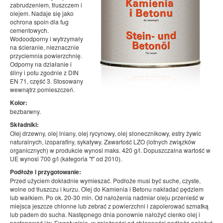
zabrudzeniem, tłuszczem i
olejem. Nadaje się jako
ochrona spoin dla fug
cementowych.
Wodoodporny i wytrzymały
na ścieranie, nieznacznie
przyciemnia powierzchnię.
Odporny na działanie i
śliny i potu zgodnie z DIN
EN 71, część 3. Stosowany
wewnątrz pomieszczeń.
Kolor:
bezbarwny.
Składniki:
Olej drzewny, olej lniany, olej rycynowy, olej słonecznikowy, estry żywic
naturalnych, izoparafiny, sykatywy. Zawartość LZO (lotnych związków
organicznych) w produkcie wynosi maks. 420 g/l. Dopuszczalna wartość w
UE wynosi 700 g/l (kategoria "f" od 2010).
Podłoże i przygotowanie:
Przed użyciem dokładnie wymieszać. Podłoże musi być suche, czyste,
wolne od tłuszczu i kurzu. Olej do Kamienia i Betonu nakładać pędzlem
lub wałkiem. Po ok. 20-30 min. Od nałożenia nadmiar oleju przenieść w
miejsca jeszcze chłonne lub zebrać z powierzchni i zapolerować szmatką
lub padem do sucha. Następnego dnia ponownie nałożyć cienko olej i
postępować j/w. Ewentualnie, w zależności od chłonności podłoża nałożyć