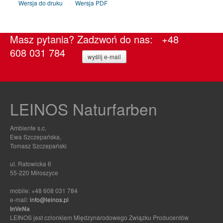
Wersja do druku
Wersja PDF
Masz pytania? Zadzwoń do nas: +48
608 031 784
wyślij e-mail
LEINOS Naturfarben
Ambiente s.c.
Ewa Szczepańska,
Tomasz Szczepański
ul. Ratowicka 6
55-220 Miłoszyce
mobile: +48 608 031 784
e-mail:
info@leinos.pl
InVeNa
LEINOS jest członkiem Międzynarodowego Związku Producentów