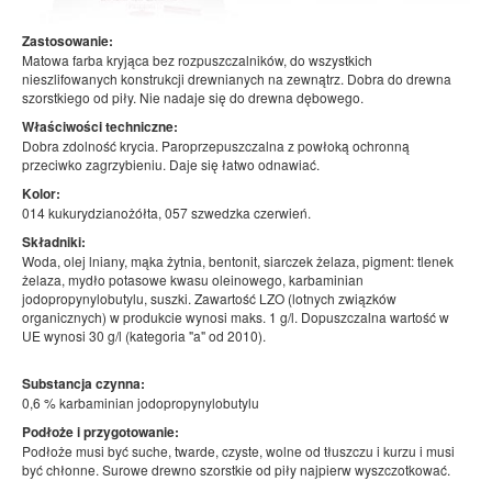
Zastosowanie:
Matowa farba kryjąca bez rozpuszczalników, do wszystkich
nieszlifowanych konstrukcji drewnianych na zewnątrz. Dobra do drewna
szorstkiego od piły. Nie nadaje się do drewna dębowego.
Właściwości techniczne:
Dobra zdolność krycia. Paroprzepuszczalna z powłoką ochronną
przeciwko zagrzybieniu. Daje się łatwo odnawiać.
Kolor:
014 kukurydzianożółta, 057 szwedzka czerwień.
Składniki:
Woda, olej lniany, mąka żytnia, bentonit, siarczek żelaza, pigment: tlenek
żelaza, mydło potasowe kwasu oleinowego, karbaminian
jodopropynylobutylu, suszki. Zawartość LZO (lotnych związków
organicznych) w produkcie wynosi maks. 1 g/l. Dopuszczalna wartość w
UE wynosi 30 g/l (kategoria "a" od 2010).
Substancja czynna:
0,6 % karbaminian jodopropynylobutylu
Podłoże i przygotowanie:
Podłoże musi być suche, twarde, czyste, wolne od tłuszczu i kurzu i musi
być chłonne. Surowe drewno szorstkie od piły najpierw wyszczotkować.