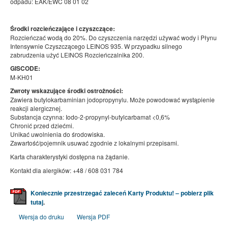
odpadu: EAK/EWC 08 01 02
Środki rozcieńczające i czyszczące:
Rozcieńczać wodą do 20%. Do czyszczenia narzędzi używać wody i Płynu
Intensywnie Czyszczącego LEINOS 935. W przypadku silnego
zabrudzenia użyć LEINOS Rozcieńczalnika 200.
GISCODE:
M-KH01
Zwroty wskazujące środki ostrożności:
Zawiera butylokarbaminian jodopropynylu. Może powodować wystąpienie
reakcji alergicznej.
Substancja czynna: Iodo-2-propynyl-butylcarbamat <0,6%
Chronić przed dziećmi.
Unikać uwolnienia do środowiska.
Zawartość/pojemnik usuwać zgodnie z lokalnymi przepisami.
Karta charakterystyki dostępna na żądanie.
Kontakt dla alergików: +48 / 608 031 784
Koniecznie przestrzegać zaleceń Karty Produktu! – pobierz plik
tutaj
.
Wersja do druku
Wersja PDF