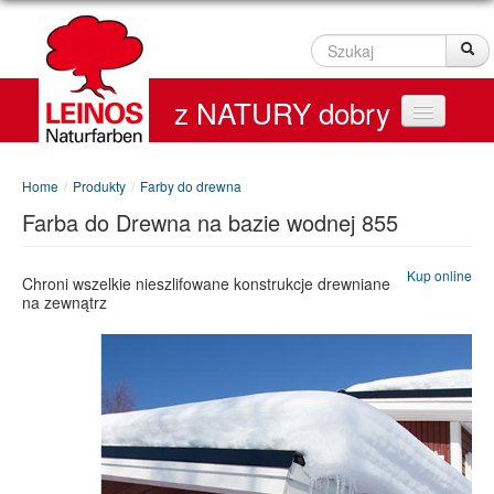
Szukaj
Sz
z NATURY dobry
Home
Home
/
Produkty
/
Farby do drewna
Farba do Drewna na bazie wodnej 855
Produkty
Kup online
Service
Chroni wszelkie nieszlifowane konstrukcje drewniane
na zewnątrz
Kontakt
On line Shop