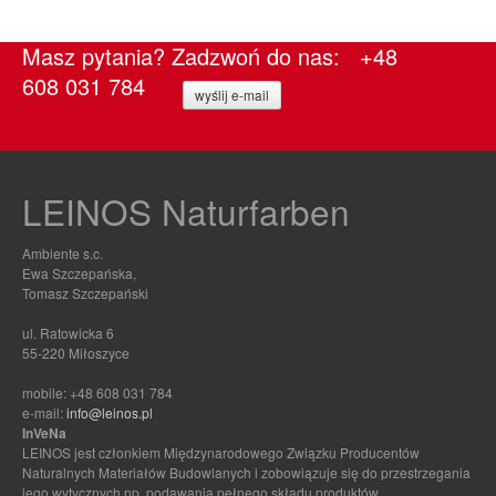
Masz pytania? Zadzwoń do nas: +48
608 031 784
wyślij e-mail
LEINOS Naturfarben
Ambiente s.c.
Ewa Szczepańska,
Tomasz Szczepański
ul. Ratowicka 6
55-220 Miłoszyce
mobile: +48 608 031 784
e-mail:
info@leinos.pl
InVeNa
LEINOS jest członkiem Międzynarodowego Związku Producentów
Naturalnych Materiałów Budowlanych i zobowiązuje się do przestrzegania
jego wytycznych np. podawania pełnego składu produktów.