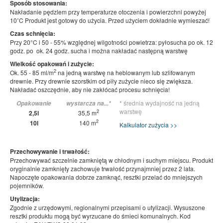
Sposób stosowania:
Nakładanie pędzlem przy temperaturze otoczenia i powierzchni powyżej
10˚C Produkt jest gotowy do użycia. Przed użyciem dokładnie wymieszać!
Czas schnięcia:
Przy 20°C i 50 - 55% względnej wilgotności powietrza: pyłosucha po ok. 12
godz. po ok. 24 godz. sucha i można nakładać następną warstwę
Wielkość opakowań i zużycie:
2
Ok. 55 - 85 ml/m
na jedną warstwę na heblowanym lub szlifowanym
drewnie. Przy drewnie szorstkim od piły zużycie nieco się zwiększa.
Nakładać oszczędnie, aby nie zakłócać procesu schnięcia!
* średnia wydajność na jedną
Opakowanie
wystarcza na...*
warstwę
2
2,5l
35,5 m
2
10l
140 m
Kalkulator zużycia >>
Przechowywanie i trwałość:
Przechowywać szczelnie zamkniętą w chłodnym i suchym miejscu. Produkt
oryginalnie zamknięty zachowuje trwałość przynajmniej przez 2 lata.
Napoczęte opakowania dobrze zamknąć, resztki przelać do mniejszych
pojemników.
Utylizacja:
Zgodnie z urzędowymi, regionalnymi przepisami o utylizacji. Wysuszone
resztki produktu mogą być wyrzucane do śmieci komunalnych. Kod