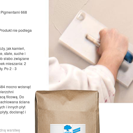
a Pigmentami 668
Produkt nie podlega
oży, jak kamień,
e, stałe, suche i
lub słabo związane
nek mieszania: 2
y. Po 2 - 3
 684 mocno wcisnąć
wierzchni
cą filcową. Do
zpachlowana ściana
h i innych płyt
łyty, docisnąć i
edną warstwę