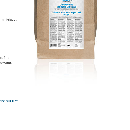
m miejscu.
 można
ilowane.
z plik tutaj
.