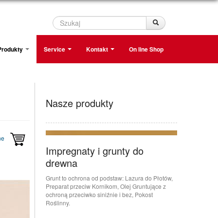
Szukaj
Szukaj
Produkty
Service
Kontakt
On line Shop
Nasze produkty
ne
Impregnaty i grunty do
drewna
Grunt to ochrona od podstaw: Lazura do Płotów,
Preparat przeciw Kornikom, Olej Gruntujące z
ochroną przeciwko siniźnie i bez, Pokost
Roślinny.