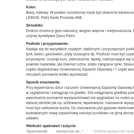
Kolor:
Biały, matowy. W postaci rozrobionej może być dowolnie barwion
LEINOS. Patrz Karta Produktu 668.
Składniki:
Drobno zmielony gips naturalny, weglan wapnia i metyloceluloza. 
unijnej dyrektywie Deco-Paint.
Podłoże i przygotowanie:
Nadaje się do wszystkich czystych, stabilnych i przyczepnych podł
tynk, beton, gazobeton, płyty izolacyjne itp. Podłoże musi być czyst
przyczepne. Uusnąć kurz, zabrudzenia, tapety, nietrzymające się 
powłoki malarskie, jak również luźne, słabo związane tynki. Stosu
części objętościowe Uniwersalnej Szpachli Gipsowej i 1 część wod
minutach ponownie krótko wymieszać.
Sposób stosowania:
Przy wypełnianiu dziur i szczelin Uniwersalną Szpachlę Gipsową
w zagłębienia i zaciągnąć na gładko. Dla osiągnięcia gładkiej po
ewentualnie ponownie wyszpachlować lub wygładzać na mokro pa
dalszej obróbki jak np. szlifowanie, tapetowanie, malowanie wys
musi być całkowicie sucha. Do mocowania płyt gipsowo-kartonowyc
budowlanych masę szpachlową nałożyć punktowo na tylną stronę p
ustawić.
Wielkość opakowań i zużycie:
* średnia wydajność na j
Opakowanie
wystarcza na...*