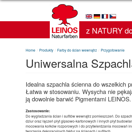
z NATURY do
Home
/
Produkty
/
Farby do ścian wewnątrz
/
Przygotowanie
Uniwersalna Szpach
Idealna szpachla ścienna do wszelkich 
Łatwa w stosowaniu. Wysycha nie pękaj
ją dowolnie barwić Pigmentami LEINOS.
Zastosowanie:
Do wygładzania ścian i sufitów wewnątrz pomieszczeń. Do szpach
dziur oraz łączeń płyt gipsowo-kartonowych i innych płyt budowla
mocowania kołków rozporowych i do przytwierdzania mocowań ins
tworzenia dekoracyjnych faktur na ścianach i sufitach.