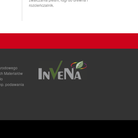
rozcieńczalnik.
narodowego
ch Materiałów
do
 np. podawania