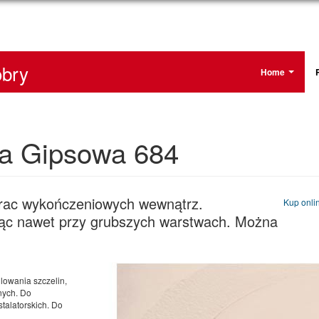
bry
Home
la Gipsowa 684
prac wykończeniowych wewnątrz.
Kup onli
ąc nawet przy grubszych warstwach. Można
lowania szczelin,
nych. Do
talatorskich. Do