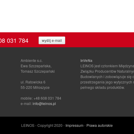
08 031 784
wyślij e-mail
Ambiente s.c.
InVeNa
Ewa Szczepańska,
LEINOS jest członkiem Między
Tomasz Szczepański
Związku Producentów Naturalny
Budowlanych i zobowiązuje się 
ul. Ratowicka 6
przestrzegania jego wytycznych
55-220 Miłoszyce
pełnego składu produktów.
mobile: +48 608 031 784
e-mail:
info@leinos.pl
LEINOS - Copyright 2020 -
Impressum
-
Prawa autorskie