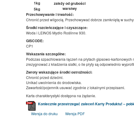
1kg
zależy od grubości
warstwy
5kg
Przechowywanie i trwałość:
Chronić przed wilgocią. Przechowywać dobrze zamkniętą w suchy
Środki rozcieńczające i czyszczące:
Woda i LEINOS Mydło Roślinne 930.
GISCODE:
CP1
Wskazania szczególne:
Podczas szpachlowania łączeń na płytach gipsowo-kartonowych
zrezygnować z kładzenia siatki, o ile płyty są odpowiednio wyprof
Zwroty wskazujące środki ostrożności:
Chronić przed dziećmi.
Unikać uwolnienia do środowiska.
Zawartość/pojemnik usuwać zgodnie z lokalnymi przepisami.
Karta charakterystyki dostępna na żądanie.
Koniecznie przestrzegać zaleceń Karty Produktu! – pobier
Wersja do druku
Wersja PDF