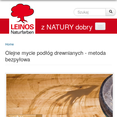
Szukaj
Sz
z NATURY dobry
Home
Home
Olejne mycie podłóg drewnianych - metoda
Produkty
bezpyłowa
Service
Kontakt
On line Shop