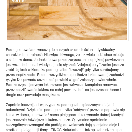
Podłogi drewniane wnoszą do naszych czterech ścian indywidualny
charakter i naturalność. Nic więc dziwnego, że tak wielu ludzi chce mieć je
u siebie w domu. Jednak obawa przed zarysowaniem pięknej powierzchni
jest wszechobecna i wtedy daje się słyszeć: "zdejmuj buty!" zanim jeszcze
zrobi się krok w kierunku podłogi, albo: "uważaj!" gdy tylko spróbujemy
przesunąć krzesło. Przede wszystkim na podłodze lakierowanej zachodzi
ryzyko iż z powodu uszkodzeń powłoki wilgoć zniszczy powierzchnię.
Bardzo często jedynym lekarstwem jest wówczas kompletna renowacja
przez zeszlifowanie lakieru na całej powierzchni, co jest czasochłonne i
drogie oraz powoduje masę kurzu.
Zupełnie inaczej jest w przypadku podłog zabezpieczonych olejami
naturalnymi. Dzięki nim podłoga nie tylko "oddycha" przez co poprawia się
klimat w domu, ale również sama pielęgnacja i utrzymanie dobrej kondycji
jest znacznie łatwiejsze i skuteczniejsze. Optymalne spełnienie
szczególnych wymagań dla podłóg drewnianych dają specjalne oleje i
środki do pielęgnacji firmy LEINOS Naturfarben. I tak np. zabrudzenia po