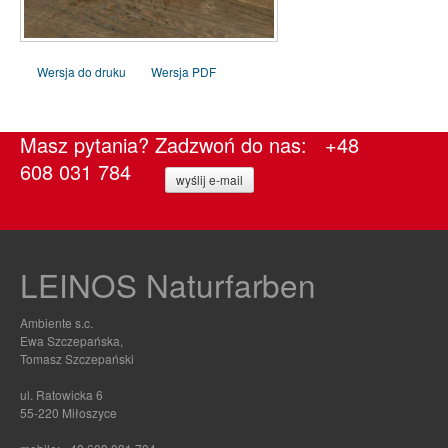
Wersja do druku
Wersja PDF
Masz pytania? Zadzwoń do nas: +48
608 031 784
wyślij e-mail
LEINOS Naturfarben
Ambiente s.c.
Ewa Szczepańska,
Tomasz Szczepański
ul. Ratowicka 6
55-220 Miłoszyce