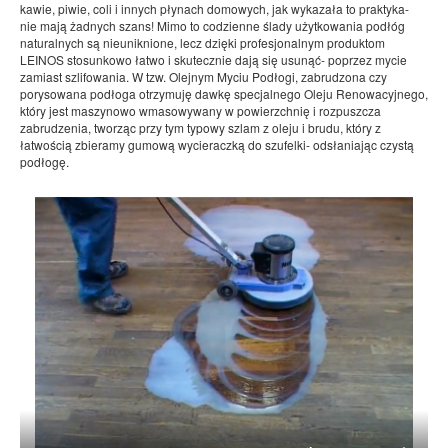
kawie, piwie, coli i innych płynach domowych, jak wykazała to praktyka-
nie mają żadnych szans! Mimo to codzienne ślady użytkowania podłóg
naturalnych są nieuniknione, lecz dzięki profesjonalnym produktom
LEINOS stosunkowo łatwo i skutecznie dają się usunąć- poprzez mycie
zamiast szlifowania. W tzw. Olejnym Myciu Podłogi, zabrudzona czy
porysowana podłoga otrzymuję dawkę specjalnego Oleju Renowacyjnego,
który jest maszynowo wmasowywany w powierzchnię i rozpuszcza
zabrudzenia, tworząc przy tym typowy szlam z oleju i brudu, który z
łatwością zbieramy gumową wycieraczką do szufelki- odsłaniając czystą
podłogę.