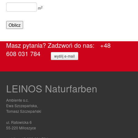
2
m
Oblicz
Masz pytania? Zadzwoń do nas: +48
608 031 784
wyślij e-mail
LEINOS Naturfarben
Ambiente s.c.
Ewa Szczepańska,
Tomasz Szczepański
ul. Ratowicka 6
55-220 Miłoszyce