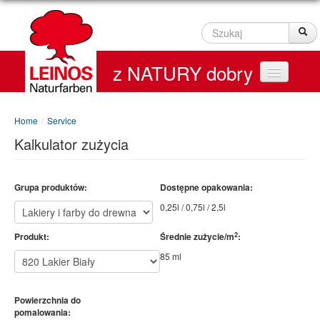
Szukaj
Sz
z NATURY dobry
Home
Home
/
Service
Kalkulator zużycia
Produkty
Service
Grupa produktów:
Dostępne opakowania:
0,25l / 0,75l / 2,5l
Kontakt
2
Produkt:
Średnie zużycie/m
:
On line Shop
85 ml
Powierzchnia do
pomalowania: